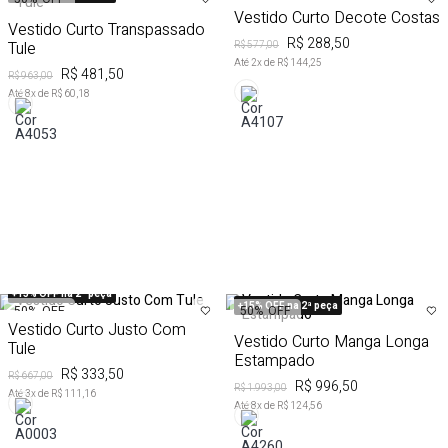
Vestido Curto Decote Costas
Vestido Curto Transpassado
R$ 288,50
Tule
R$ 577,00
Até
2
x de
R$ 144,25
R$ 481,50
R$ 963,00
Até
8
x de
R$ 60,18
+15% OFF na 2ª peça
+15% OFF na 2ª peça
50%
OFF
50%
OFF
Vestido Curto Justo Com
Vestido Curto Manga Longa
Tule
Estampado
R$ 333,50
R$ 667,00
R$ 996,50
R$ 1.993,00
Até
3
x de
R$ 111,16
Até
8
x de
R$ 124,56