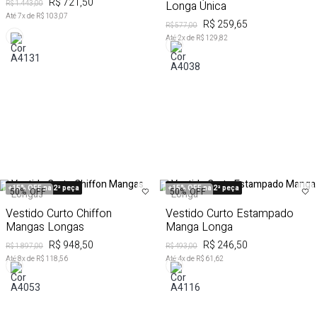
R$ 721,50
Longa Única
R$ 1.443,00
Até
7
x de
R$ 103,07
R$ 259,65
R$ 577,00
Até
2
x de
R$ 129,82
+15% OFF na 2ª peça
+15% OFF na 2ª peça
50%
OFF
50%
OFF
Vestido Curto Chiffon
Vestido Curto Estampado
Mangas Longas
Manga Longa
R$ 948,50
R$ 246,50
R$ 1.897,00
R$ 493,00
Até
8
x de
R$ 118,56
Até
4
x de
R$ 61,62