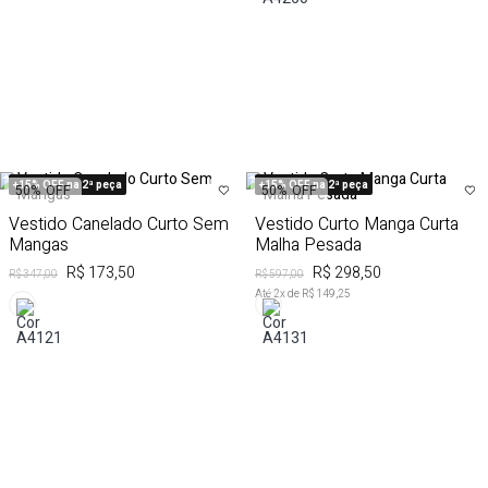
+15% OFF na 2ª peça
+15% OFF na 2ª peça
50%
OFF
50%
OFF
Vestido Canelado Curto Sem
Vestido Curto Manga Curta
Mangas
Malha Pesada
R$ 173,50
R$ 298,50
R$ 347,00
R$ 597,00
Até
2
x de
R$ 149,25