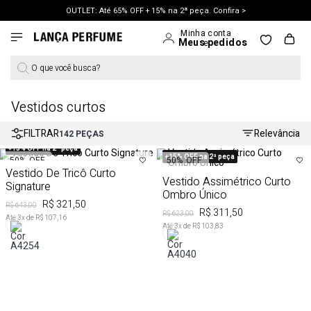
OUTLET: Até 65% OFF + 15% na 2ª peça. Confira >
O que você busca?
vestidos curtos
FILTRAR
Relevância
142
PEÇAS
+15% OFF na 2ª peça
+15% OFF na 2ª peça
50%
OFF
50%
OFF
Vestido De Tricô Curto
Vestido Assimétrico Curto
Signature
Ombro Único
R$ 321,50
R$ 643,00
R$ 311,50
R$ 623,00
Até
3
x de
R$ 107,16
Até
3
x de
R$ 103,83