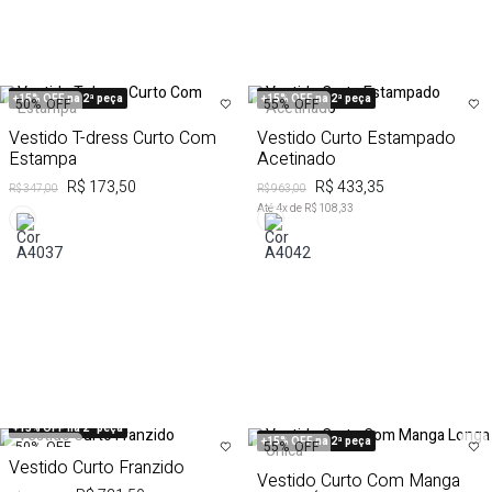
+15% OFF na 2ª peça
+15% OFF na 2ª peça
50%
OFF
55%
OFF
Vestido T-dress Curto Com
Vestido Curto Estampado
Estampa
Acetinado
R$ 173,50
R$ 433,35
R$ 347,00
R$ 963,00
Até
4
x de
R$ 108,33
+15% OFF na 2ª peça
+15% OFF na 2ª peça
50%
OFF
55%
OFF
Vestido Curto Franzido
Vestido Curto Com Manga