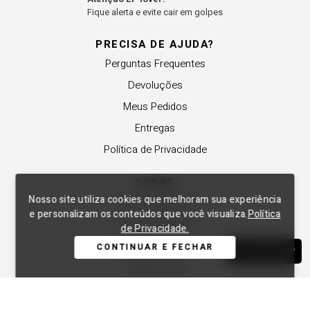
Fique alerta e evite cair em golpes
PRECISA DE AJUDA?
Perguntas Frequentes
Devoluções
Meus Pedidos
Entregas
Política de Privacidade
SOBRE
Nosso site utiliza cookies que melhoram sua experiência
A Lança Perfume
e personalizam os conteúdos que você visualiza.
Política
Revender a Marca
de Privacidade.
Trabalhe Conosco
CONTINUAR E FECHAR
WHATSAPP
Compre Local
Nossas Lojas