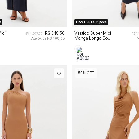
P
M
G
PP
P
M
a
+15% OFF na 2ª peça
idi
R$ 648,50
Vestido Super Midi
R$ 1.297,00
R$ 1
Manga Longa Com
Até
6
x de
R$ 108,08
A
Tule
50%
OFF