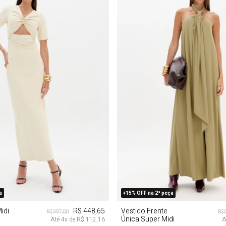
P
M
G
P
M
G
a
+15% OFF na 2ª peça
idi
R$ 448,65
Vestido Frente
R$ 997,00
R$ 
Única Super Midi
Até
4
x de
R$ 112,16
A