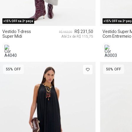
PP
P
M
PP
+15% OFF na 2ª peça
+15% OFF na 2ª peç
Vestido T-dress
R$ 231,50
Vestido Super M
R$ 463,00
Super Midi
Com Entremeio
Até
2
x de
R$ 115,75
55%
OFF
50%
OFF