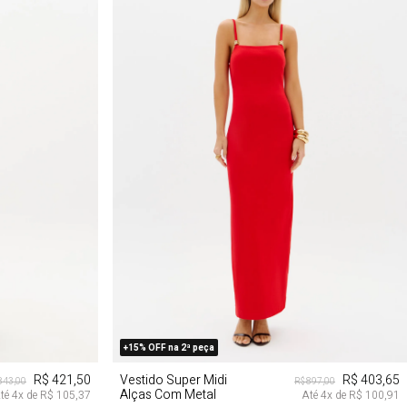
GG
PP
P
M
G
+15% OFF na 2ª peça
R$ 421,50
Vestido Super Midi
R$ 403,65
843,00
R$ 897,00
Alças Com Metal
té
4
x de
R$ 105,37
Até
4
x de
R$ 100,91