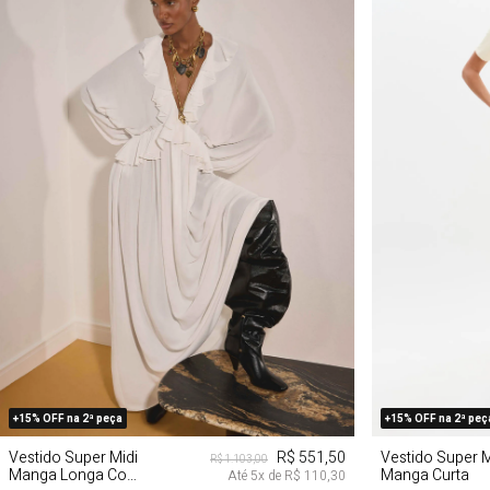
PP
P
M
G
PP
+15% OFF na 2ª peça
+15% OFF na 2ª peç
Vestido Super Midi
R$ 551,50
Vestido Super M
R$ 1.103,00
Manga Longa Com
Manga Curta
Até
5
x de
R$ 110,30