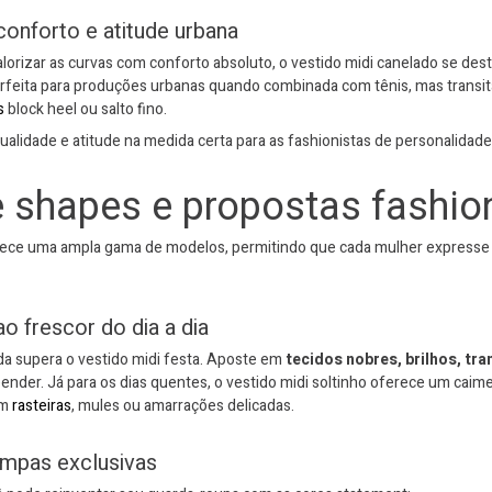
conforto e atitude urbana
valorizar as curvas com conforto absoluto, o vestido midi canelado se des
erfeita para produções urbanas quando combinada com tênis, mas transita
s
block heel ou salto fino.
alidade e atitude na medida certa para as fashionistas de personalidade
 shapes e propostas fashio
ece uma ampla gama de modelos, permitindo que cada mulher expresse se
o frescor do dia a dia
a supera o vestido midi festa. Aposte em
tecidos nobres, brilhos, tr
ender. Já para os dias quentes, o vestido midi soltinho oferece um caime
om
rasteiras
, mules ou amarrações delicadas.
ampas exclusivas