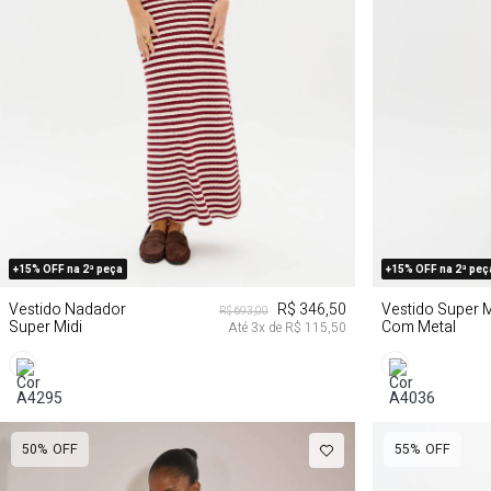
PP
P
M
G
PP
+15% OFF na 2ª peça
+15% OFF na 2ª peç
Vestido Nadador
R$ 346,50
Vestido Super M
R$ 693,00
Super Midi
Com Metal
Até
3
x de
R$ 115,50
50%
OFF
55%
OFF