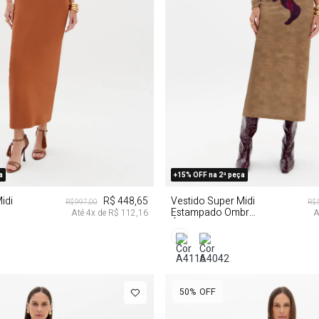
P
M
G
GG
a
+15% OFF na 2ª peça
idi
R$ 448,65
Vestido Super Midi
R$ 997,00
R$ 
Estampado Ombro
Até
4
x de
R$ 112,16
A
Único
50%
OFF