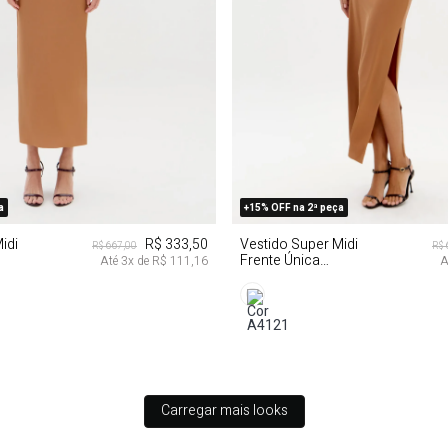
M
GG
M
G
G
a
+15% OFF na 2ª peça
idi
R$ 333,50
Vestido Super Midi
R$ 667,00
R$ 
Frente Única
Até
3
x de
R$ 111,16
A
Decote Degagê
Carregar mais looks