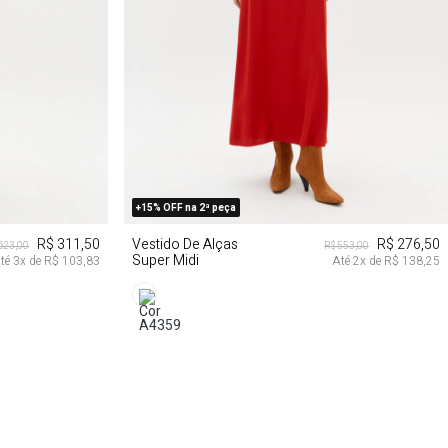
G
PP
P
M
G
+15% OFF na 2ª peça
R$ 311,50
Vestido De Alças
R$ 276,50
623,00
R$ 553,00
Super Midi
té
3
x de
R$ 103,83
Até
2
x de
R$ 138,25