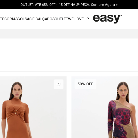
OUTLET: ATÉ 65% OFF + 15 OFF NA 2ª PEÇA. Compre Agora >
TEGORIAS
BOLSAS E CALÇADOS
OUTLET
WE LOVE LP
TERMOS MAIS BUSCADOS
1
º
vestido
2
º
bolsa
3
º
calca jeans
4
º
blusa
5
º
calca
50%
OFF
6
º
vestido curto
7
º
bota
8
º
tenis
9
º
t shirt
10
º
saia