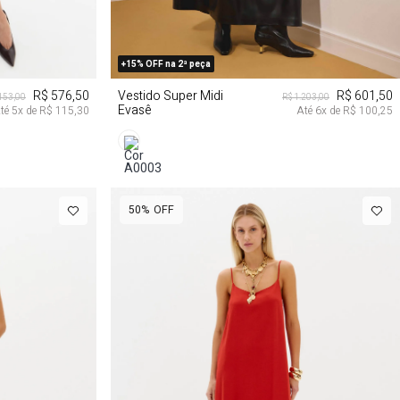
G
PP
P
M
G
+15% OFF na 2ª peça
R$ 576,50
Vestido Super Midi
R$ 601,50
.153,00
R$ 1.203,00
Evasê
té
5
x de
R$ 115,30
Até
6
x de
R$ 100,25
50%
OFF