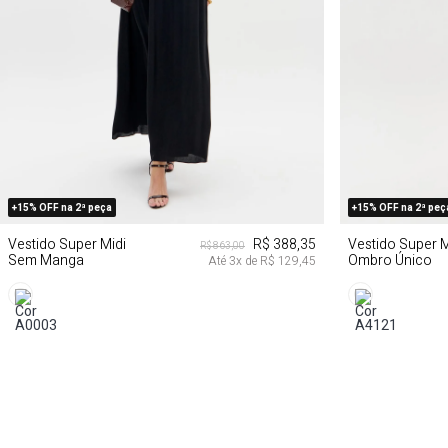
PP
P
M
G
P
+15% OFF na 2ª peça
+15% OFF na 2ª peç
Vestido Super Midi
R$ 388,35
Vestido Super M
R$ 863,00
Sem Manga
Ombro Único
Até
3
x de
R$ 129,45