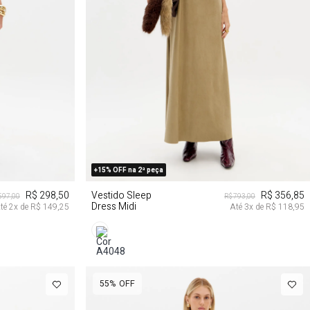
PP
P
M
G
+15% OFF na 2ª peça
R$ 298,50
Vestido Sleep
R$ 356,85
597,00
R$ 793,00
Dress Midi
té
2
x de
R$ 149,25
Até
3
x de
R$ 118,95
55%
OFF