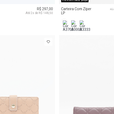
R$ 297,00
Carteira Com Zíper
R$ 
LP
Até
2
x de
R$ 148,50