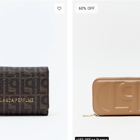
60%
OFF
U
U
+15% OFF na 2ª peça