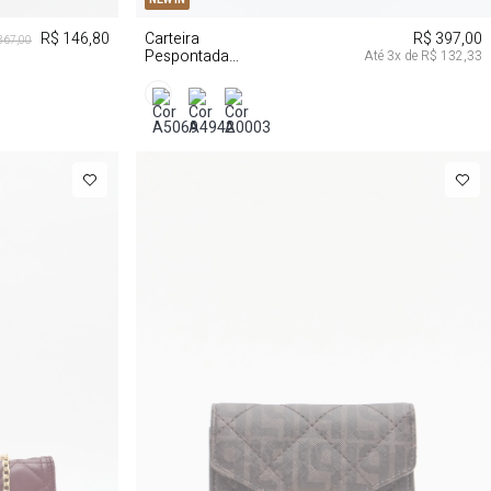
Carteira
R$ 397,00
R$ 146,80
367,00
Pespontada
Até
3
x de
R$ 132,33
Enfeite Lança