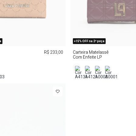
a
+15% OFF na 2ª peça
R$ 233,00
Carteira Matelassê
Com Enfeite LP