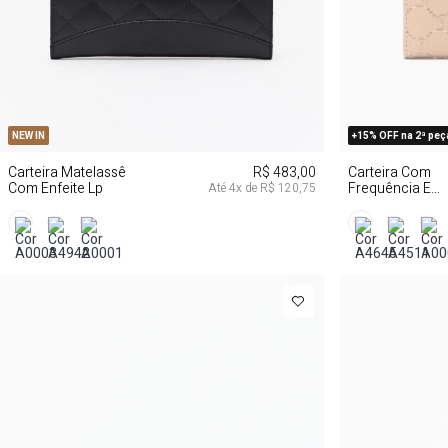
U
NEW IN
+15% OFF na 2ª peç
Carteira Matelassê
R$ 483,00
Carteira Com
Com Enfeite Lp
Frequência E
Até
4
x de
R$ 120,75
Enfeite