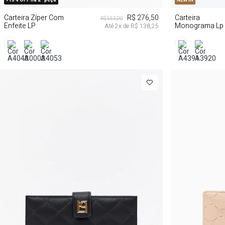
Carteira Zíper Com
R$ 276,50
Carteira
R$ 553,00
Enfeite LP
Monograma Lp
Até
2
x de
R$ 138,25