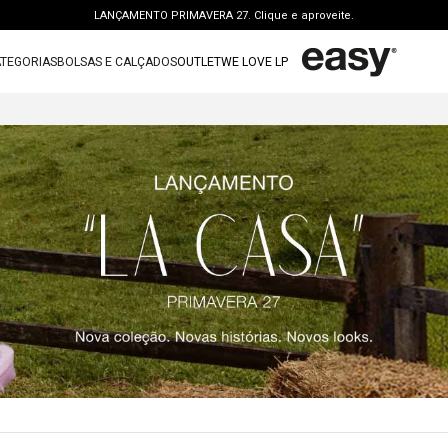
LANÇAMENTO PRIMAVERA 27. Clique e aproveite.
PERSONAL SHOPPER | garanta benefícios exclusivos. CONSULTAR >
TEGORIAS
BOLSAS E CALÇADOS
OUTLET
WE LOVE LP
FRETE GRÁTIS | a partir de R$ 699. APROVEITAR >
TERMOS MAIS BUSCADOS
OUTLET: ATÉ 65% OFF + 15 OFF NA 2ª PEÇA. Compre Agora >
1
º
vestido
LANÇAMENTO PRIMAVERA 27. Clique e aproveite.
2
º
bolsa
3
º
calca jeans
4
º
blusa
5
º
calca
6
º
bota
7
º
vestido curto
8
º
tenis
9
º
t shirt
10
º
saia