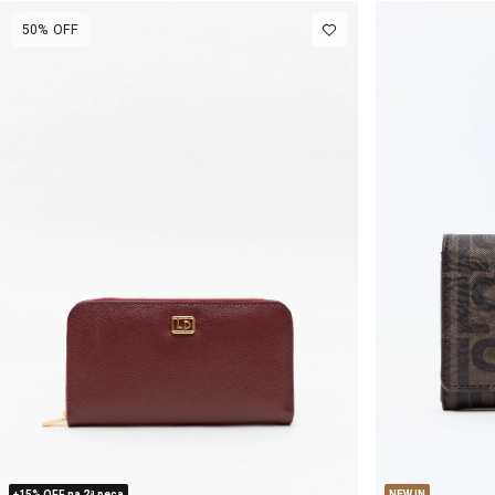
50%
OFF
U
+15% OFF na 2ª peça
NEW IN