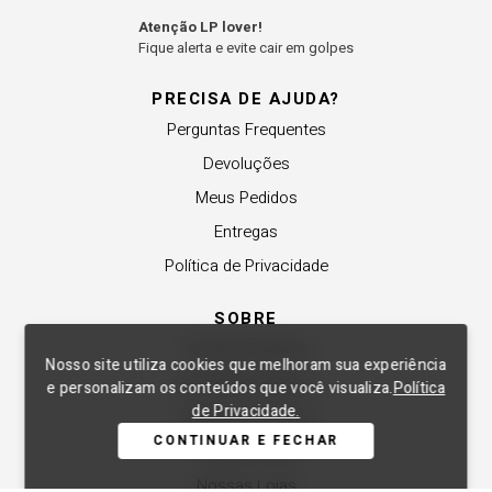
Atenção LP lover!
Fique alerta e evite cair em golpes
PRECISA DE AJUDA?
Perguntas Frequentes
Devoluções
Meus Pedidos
Entregas
Política de Privacidade
SOBRE
A Lança Perfume
Nosso site utiliza cookies que melhoram sua experiência
Revender a Marca
e personalizam os conteúdos que você visualiza.
Política
de Privacidade.
Trabalhe Conosco
CONTINUAR E FECHAR
Compre Local
Nossas Lojas