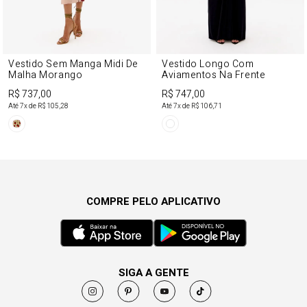
Vestido Sem Manga Midi De
Vestido Longo Com
Malha Morango
Aviamentos Na Frente
R$ 737,00
R$ 747,00
Até
7
x de
R$ 105,28
Até
7
x de
R$ 106,71
COMPRE PELO APLICATIVO
SIGA A GENTE