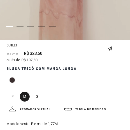
OUTLET
R$
323
,
50
R$
647
,
00
3
R$
107
,
83
BLUSA TRICÔ COM MANGA LONGA
P
M
G
Modelo veste:
P e mede 1,77M