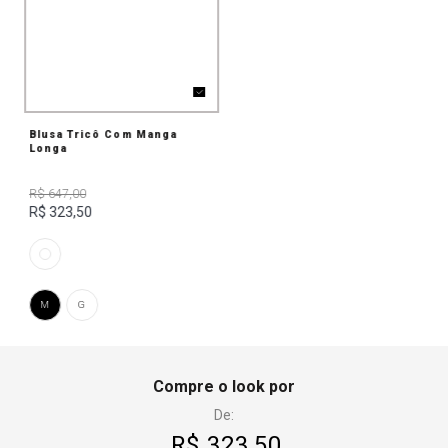
Blusa Tricô Com Manga
Longa
R$ 647,00
R$ 323,50
M
G
Compre o look por
De:
R$ 323,50