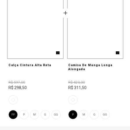
Calça Cintura Alta Reta
Camisa De Manga Longa
Alongada
R$ 597,00
R$ 623,00
R$ 298,50
R$ 311,50
PP
P
M
G
GG
P
M
G
GG