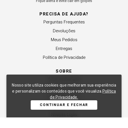
Fique alerta e evite cair em golpes
PRECISA DE AJUDA?
Perguntas Frequentes
Devoluções
Meus Pedidos
Entregas
Política de Privacidade
SOBRE
A Lança Perfume
Nosso site utiliza cookies que melhoram sua experiência
Revender a Marca
e personalizam os conteúdos que você visualiza.
Política
Trabalhe Conosco
de Privacidade.
CONTINUAR E FECHAR
Compre Local
Nossas Lojas