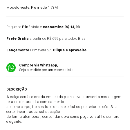
Modelo veste:
P e mede 1,73M
Pague no
Pix
à vista e
economize R$ 14,93
Frete Grátis
a partir de R$ 699 para todo o Brasil
Lançamento
Primavera 27.
Clique e aproveite.
Compre via Whatsapp,
Seja atendido por um especialista
DESCRIÇÃO DO PRODUTO
A calça confeccionada em tecido plano leve apresenta modelagem
reta de cintura alta com caimento
solto no corpo, bolsos funcionais e elástico posterior no cós. Seu
corte linear traduz sofisticação
de forma atemporal, consolidando-a como peça versátil e sempre
elegante.