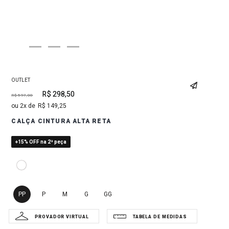
OUTLET
R$
298
,
50
R$
597
,
00
2
R$
149
,
25
CALÇA CINTURA ALTA RETA
+15% OFF na 2ª peça
PP
P
M
G
GG