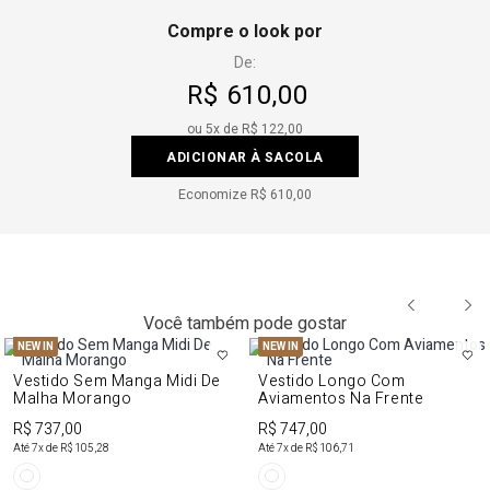
Compre o look por
De:
R$ 610,00
ou
5
x de
R$ 122,00
ADICIONAR À SACOLA
Economize
R$ 610,00
Você também pode gostar
NEW IN
NEW IN
Vestido Sem Manga Midi De
Vestido Longo Com
Malha Morango
Aviamentos Na Frente
R$ 737,00
R$ 747,00
Até
7
x de
R$ 105,28
Até
7
x de
R$ 106,71