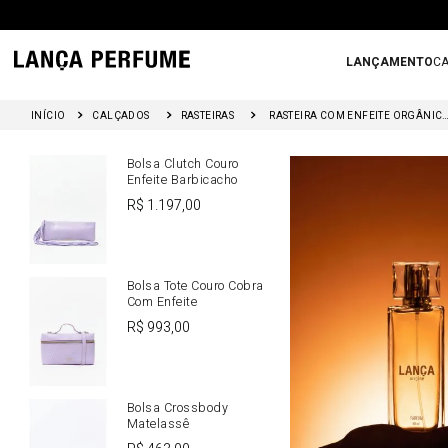
LANÇAMENTO
CA
Bolsas
Você também po
CALÇADOS
RASTEIRAS
RASTEIRA COM ENFEITE ORGÂNICO 
Bolsa Clutch Couro
Enfeite Barbicacho
R$
1
.
197
,
00
Bolsa Tote Couro Cobra
Com Enfeite
R$
993
,
00
Bolsa Crossbody
Matelassê