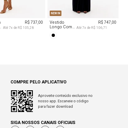
M
G
PP
P
M
G
NEW IN
m
R$ 737,00
Vestido
R$ 747,00
Longo Com
Até
7
x de
R$ 105,28
Até
7
x de
R$ 106,71
Aviamentos
Na Frente
COMPRE PELO APLICATIVO
Aproveite conteúdo exclusivo no
nosso app. Escaneie o código
para fazer download
SIGA NOSSOS CANAIS OFICIAIS