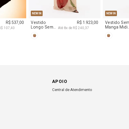
M
G
PP
P
NEW IN
NEW IN
R$ 537,00
Vestido
R$ 1.923,00
Vestido Se
Longo Sem
Manga Midi
R$ 107,40
Até
8
x de
R$ 240,37
Alças De
De Malha
Chiffon
Morango
Morango
APOIO
Central de Atendimento