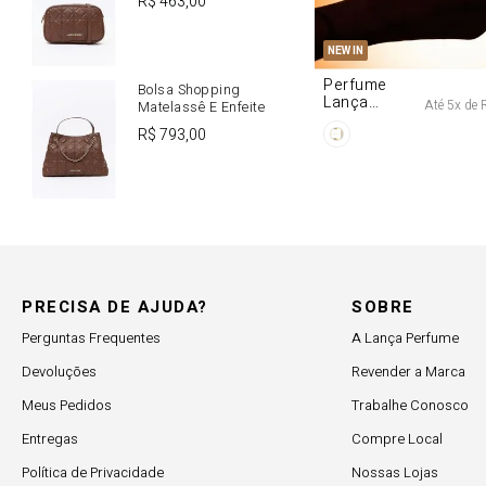
R$
463
,
00
U
NEW IN
Perfume
Bolsa Shopping
Lança
Até
5
x de
Matelassê E Enfeite
Origine 50ml
R$
793
,
00
PRECISA DE AJUDA?
SOBRE
Perguntas Frequentes
A Lança Perfume
Devoluções
Revender a Marca
Meus Pedidos
Trabalhe Conosco
Entregas
Compre Local
Política de Privacidade
Nossas Lojas