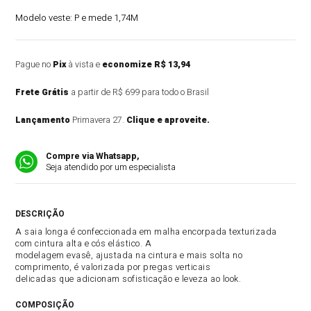
Modelo veste:
P e mede 1,74M
Pague no
Pix
à vista e
economize R$ 13,94
Frete Grátis
a partir de R$ 699 para todo o Brasil
Lançamento
Primavera 27.
Clique e aproveite.
Compre via Whatsapp,
Seja atendido por um especialista
DESCRIÇÃO DO PRODUTO
A saia longa é confeccionada em malha encorpada texturizada
com cintura alta e cós elástico. A
modelagem evasê, ajustada na cintura e mais solta no
comprimento, é valorizada por pregas verticais
delicadas que adicionam sofisticação e leveza ao look.
COMPOSIÇÃO