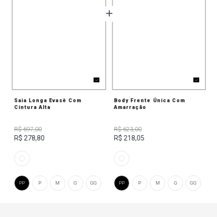
Saia Longa Evasê Com
Body Frente Única Com
Cintura Alta
Amarração
R$ 697,00
R$ 623,00
R$ 278,80
R$ 218,05
PP
P
M
G
GG
PP
P
M
G
GG