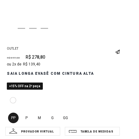
OUTLET
R$
278
,
80
R$
697
,
00
2
R$
139
,
40
SAIA LONGA EVASÊ COM CINTURA ALTA
+15% OFF na 2ª peça
PP
P
M
G
GG