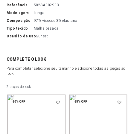
referência
502SA002903
modelagem
Longa
composição
97% viscose 3% elastano
tipo tecido
Malha pesada
ocasião de uso
Sunset
COMPLETE O LOOK
Para completar selecione seu tamanho e adicione todas as peças ao
look
2 peças do look
60%
OFF
65%
OFF