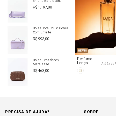
Enfeite Barbicacho
R$
1
.
197
,
00
Bolsa Tote Couro Cobra
Com Enfeite
R$
993
,
00
U
NEW IN
Perfume
Bolsa Crossbody
Lança
Até
5
x de
Matelassê
Origine 50ml
R$
463
,
00
PRECISA DE AJUDA?
SOBRE