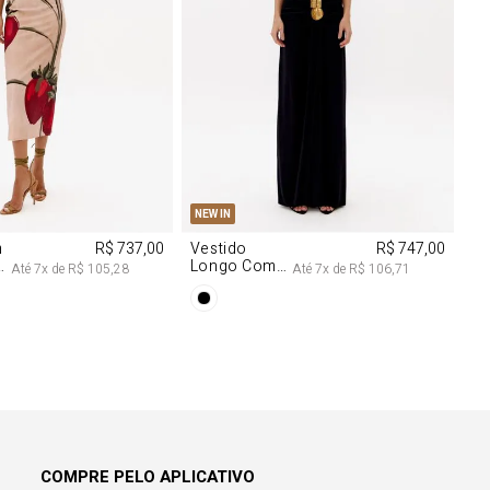
M
G
PP
P
M
G
NEW IN
m
R$ 737,00
Vestido
R$ 747,00
Longo Com
Até
7
x de
R$ 105,28
Até
7
x de
R$ 106,71
Aviamentos
Na Frente
COMPRE PELO APLICATIVO