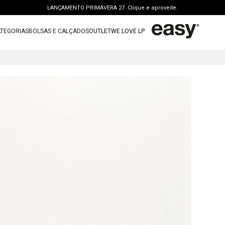
LANÇAMENTO PRIMAVERA 27. Clique e aproveite.
PERSONAL SHOPPER | garanta benefícios exclusivos. CONSULTAR >
TEGORIAS
BOLSAS E CALÇADOS
OUTLET
WE LOVE LP
FRETE GRÁTIS | a partir de R$ 699. APROVEITAR >
TERMOS MAIS BUSCADOS
OUTLET: ATÉ 65% OFF + 15 OFF NA 2ª PEÇA. Compre Agora >
1
º
vestido
LANÇAMENTO PRIMAVERA 27. Clique e aproveite.
2
º
bolsa
3
º
calca jeans
4
º
blusa
5
º
calca
6
º
vestido curto
7
º
bota
8
º
tenis
9
º
t shirt
10
º
saia