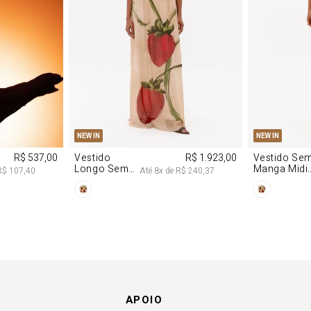
P
M
G
PP
P
NEW IN
NEW IN
R$ 537,00
Vestido
R$ 1.923,00
Vestido Se
Longo Sem
Manga Midi
R$ 107,40
Até
8
x de
R$ 240,37
Alças De
De Malha
Chiffon
Morango
Morango
APOIO