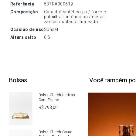
referência
537RA000619
composição
Cabedal: sintético pu / forro e 
palmilha: sintético pu / metais: 
zamac / solado: laqueado
ocasião de uso
Sunset
altura salto
0,5
Bolsas
Você também po
Bolsa Clutch Listras
Com Frame
R$
793
,
00
Bolsa Clutch Couro