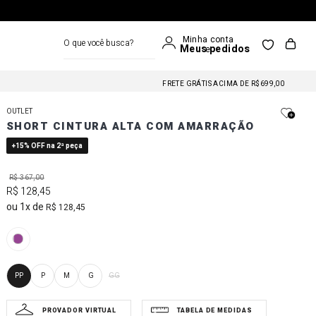
O que você busca?
FRETE GRÁTIS NAS COMPRAS A PARTIR DE R$699
FRETE GRÁTIS ACIMA DE R$699,00
FRETE GRÁTIS NAS COMPRAS A PARTIR DE R$699
OUTLET
FRETE GRÁTIS ACIMA DE R$699,00
SHORT CINTURA ALTA COM AMARRAÇÃO
FRETE GRÁTIS NAS COMPRAS A PARTIR DE R$699
+15% OFF na 2ª peça
R$
367
,
00
R$
128
,
45
1
R$
128
,
45
PP
P
M
G
GG