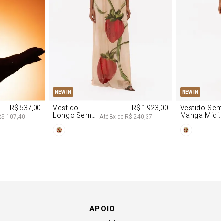
M
G
PP
P
NEW IN
NEW IN
R$ 537,00
Vestido
R$ 1.923,00
Vestido Se
Longo Sem
Manga Midi
R$ 107,40
Até
8
x de
R$ 240,37
Alças De
De Malha
Chiffon
Morango
Morango
APOIO