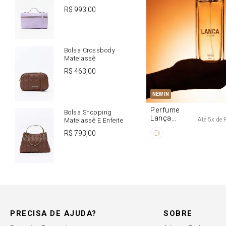
R$
993
,
00
Bolsa Crossbody
Matelassê
R$
463
,
00
U
NEW IN
Perfume
Bolsa Shopping
Lança
Até
5
x de
Matelassê E Enfeite
Origine 50ml
R$
793
,
00
PRECISA DE AJUDA?
SOBRE