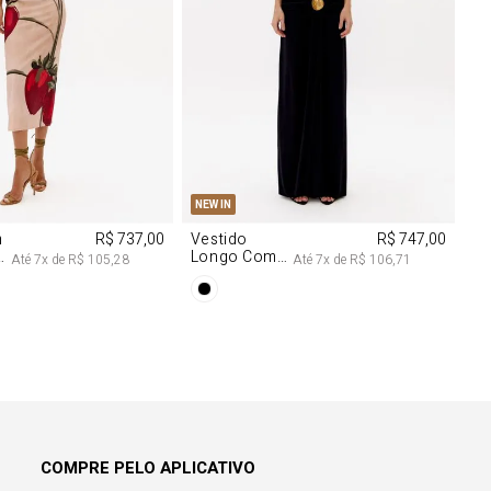
M
G
PP
P
M
G
NEW IN
m
R$ 737,00
Vestido
R$ 747,00
Longo Com
Até
7
x de
R$ 105,28
Até
7
x de
R$ 106,71
Aviamentos
Na Frente
COMPRE PELO APLICATIVO