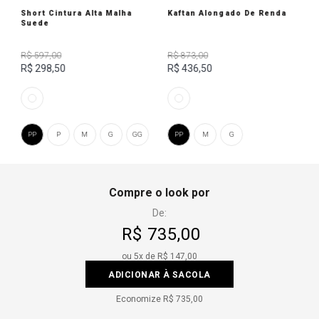
Short Cintura Alta Malha
Kaftan Alongado De Renda
Suede
R$ 597,00
R$ 873,00
R$ 298,50
R$ 436,50
PP
P
M
G
GG
PP
M
G
Compre o look por
De:
R$ 735,00
ou
5
x de
R$ 147,00
ADICIONAR À SACOLA
Economize
R$ 735,00