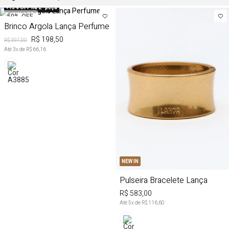
+15% OFF na 2ª peça
50%
OFF
Brinco Argola Lança Perfume
R$ 198,50
R$ 397,00
Até
3
x de
R$ 66,16
NEW IN
Pulseira Bracelete Lança
R$ 583,00
Até
5
x de
R$ 116,60