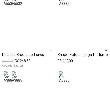
AVISE-ME AO CHEGAR
AVISE-ME AO CHEGAR
+15% OFF na 2ª peça
+15% OFF na 2ª peça
50%
OFF
Pulseira Bracelete Lança
Brinco Esfera Lança Perfume
R$ 248,50
R$ 443,00
R$ 497,00
Até
2
x de
R$ 124,25