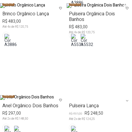
NEW IN
NEW IN
Brinco Orgânico Lança
Pulseira Orgânica Dois
Banhos
R$ 483,00
R$ 483,00
Até
4
x de
R$ 120,75
Até
4
x de
R$ 120,75
AVISE-ME AO CHEGAR
NEW IN
+15% OFF na 2ª peça
50%
OFF
Anel Orgânico Dois Banhos
Pulseira Lança
R$ 297,00
R$ 248,50
R$ 497,00
Até
2
x de
R$ 148,50
Até
2
x de
R$ 124,25