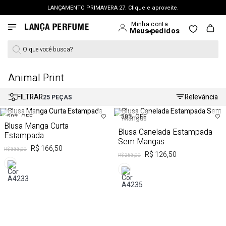
LANÇAMENTO PRIMAVERA 27. Clique e aproveite.
FRETE GRÁTIS | a partir de R$ 699. APROVEITAR >
PERSONAL SHOPPER | garanta benefícios exclusivos. CONSULTAR >
O que você busca?
OUTLET: Até 65% OFF + 15% na 2ª peça. Confira >
LANÇAMENTO PRIMAVERA 27. Clique e aproveite.
Animal Print
FILTRAR
Relevância
25
PEÇAS
50%
OFF
50%
OFF
Blusa Manga Curta
Blusa Canelada Estampada
Estampada
Sem Mangas
R$ 166,50
R$ 333,00
R$ 126,50
R$ 253,00