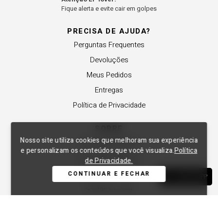
Fique alerta e evite cair em golpes
PRECISA DE AJUDA?
Perguntas Frequentes
Devoluções
Meus Pedidos
Entregas
Política de Privacidade
SOBRE
Nosso site utiliza cookies que melhoram sua experiência
A Lança Perfume
e personalizam os conteúdos que você visualiza.
Política
Revender a Marca
de Privacidade.
Trabalhe Conosco
CONTINUAR E FECHAR
WHATSAPP
Compre Local
Nossas Lojas