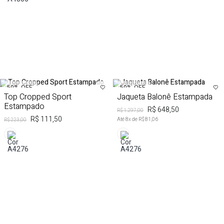
50%
OFF
50%
OFF
Top Cropped Sport
Jaqueta Balonê Estampada
Estampado
R$ 648,50
R$ 1.297,00
R$ 111,50
Até
8
x de
R$ 81,06
R$ 223,00