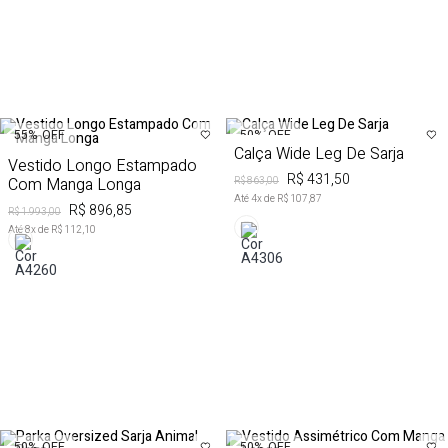
50%
OFF
55%
OFF
Calça Wide Leg De Sarja
Vestido Longo Estampado
R$ 431,50
Com Manga Longa
R$ 863,00
Até
4
x de
R$ 107,87
R$ 896,85
R$ 1.993,00
Até
8
x de
R$ 112,10
50%
OFF
50%
OFF