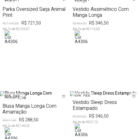
Parka Oversized Sarja Animal
Vestido Assimétrico Com
Print
Manga Longa
R$ 721,50
R$ 346,50
R$ 1.443,00
R$ 693,00
Até
7
x de
R$ 103,07
Até
3
x de
R$ 115,50
50%
OFF
50%
OFF
Vestido Sleep Dress
Blusa Manga Longa Com
Estampado
Amarração
R$ 346,50
R$ 693,00
R$ 288,50
R$ 577,00
Até
6
x de
R$ 57,75
Até
2
x de
R$ 144,25