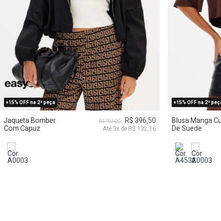
PP
P
M
G
PP
+15% OFF na 2ª peça
+15% OFF na 2ª peç
Jaqueta Bomber
R$ 396,50
Blusa Manga Cu
R$ 793,00
Com Capuz
De Suede
Até
3
x de
R$ 132,16