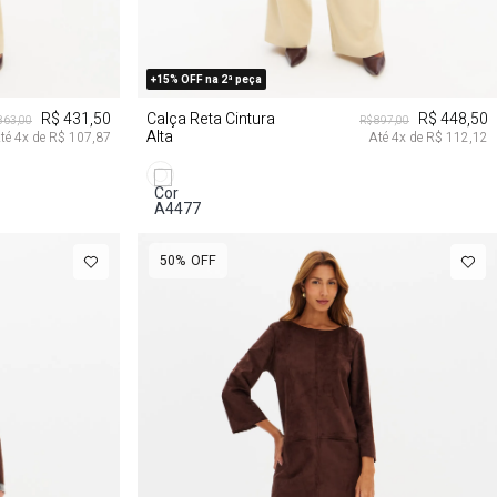
G
M
G
GG
+15% OFF na 2ª peça
R$ 431,50
Calça Reta Cintura
R$ 448,50
863,00
R$ 897,00
Alta
té
4
x de
R$ 107,87
Até
4
x de
R$ 112,12
50%
OFF