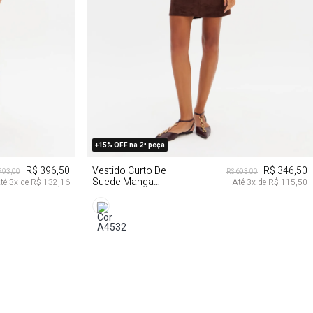
GG
PP
P
M
G
+15% OFF na 2ª peça
R$ 396,50
Vestido Curto De
R$ 346,50
793,00
R$ 693,00
Suede Manga
té
3
x de
R$ 132,16
Até
3
x de
R$ 115,50
Média Solto