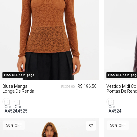
PP
P
M
G
P
+15% OFF na 2ª peça
+15% OFF na 2ª peç
Blusa Manga
R$ 196,50
Vestido Midi C
R$ 393,00
Longa De Renda
Pontas De Ren
50%
OFF
50%
OFF