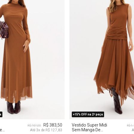
M
G
GG
PP
P
M
a
+15% OFF na 2ª peça
R$ 383,50
Vestido Super Midi
R$ 767,00
R$ 1
e
Sem Manga De
Até
3
x de
R$ 127,83
A