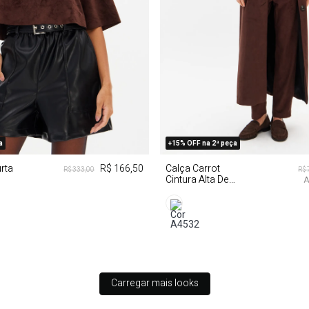
P
M
G
PP
P
M
a
+15% OFF na 2ª peça
rta
R$ 166,50
Calça Carrot
R$ 333,00
R$ 
Cintura Alta De
A
Suede
Carregar mais looks