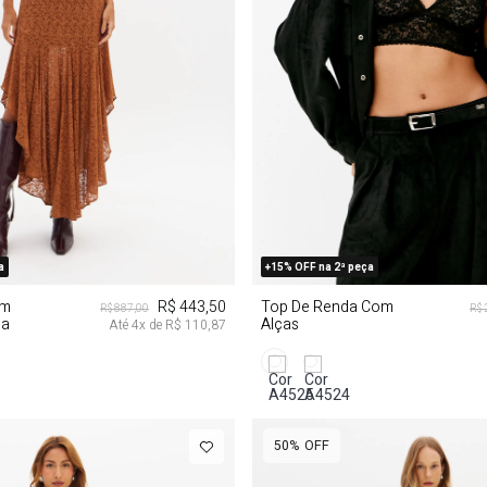
M
G
GG
PP
G
G
a
+15% OFF na 2ª peça
om
R$ 443,50
Top De Renda Com
R$ 887,00
R$ 
da
Alças
Até
4
x de
R$ 110,87
50%
OFF