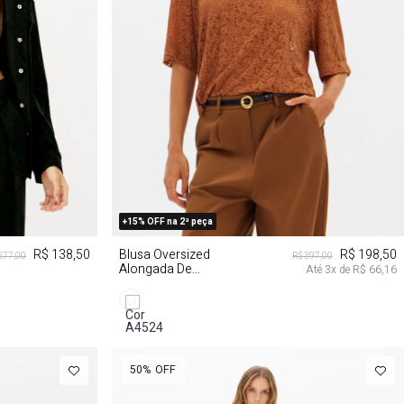
G
PP
P
M
+15% OFF na 2ª peça
R$ 138,50
Blusa Oversized
R$ 198,50
277,00
R$ 397,00
Alongada De
Até
3
x de
R$ 66,16
Renda
50%
OFF