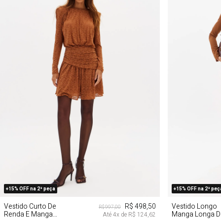
PP
G
PP
+15% OFF na 2ª peça
+15% OFF na 2ª peç
Vestido Curto De
R$ 498,50
Vestido Longo
R$ 997,00
Renda E Manga
Manga Longa D
Até
4
x de
R$ 124,62