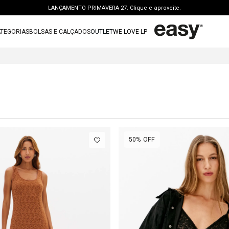
LANÇAMENTO PRIMAVERA 27. Clique e aproveite.
PERSONAL SHOPPER | garanta benefícios exclusivos. CONSULTAR >
TEGORIAS
BOLSAS E CALÇADOS
OUTLET
WE LOVE LP
FRETE GRÁTIS | a partir de R$ 699. APROVEITAR >
TERMOS MAIS BUSCADOS
OUTLET: ATÉ 65% OFF + 15 OFF NA 2ª PEÇA. Compre Agora >
FRETE GRÁTIS ACIMA DE R$699,00
1
º
vestido
LANÇAMENTO PRIMAVERA 27. Clique e aproveite.
2
º
bolsa
3
º
calca jeans
4
º
blusa
5
º
calca
50%
OFF
6
º
vestido curto
7
º
bota
8
º
t shirt
9
º
regata
10
º
tenis