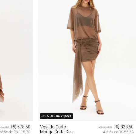
G
PP
P
M
G
+15% OFF na 2ª peça
R$ 578,50
Vestido Curto
R$ 333,50
.157,00
R$ 667,00
Manga Curta De
té
5
x de
R$ 115,70
Até
6
x de
R$ 55,58