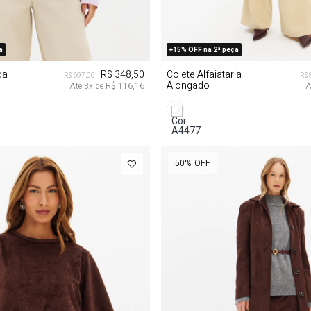
M
G
GG
PP
P
M
a
+15% OFF na 2ª peça
da
R$ 348,50
Colete Alfaiataria
R$ 697,00
R$ 
Alongado
Até
3
x de
R$ 116,16
A
se
50%
OFF