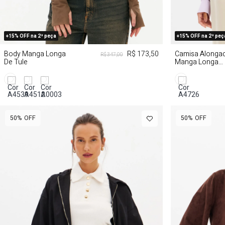
PP
P
M
G
P
+15% OFF na 2ª peça
+15% OFF na 2ª peç
Body Manga Longa
R$ 173,50
Camisa Alonga
R$ 347,00
De Tule
Manga Longa
Crepe De Visco
50%
OFF
50%
OFF